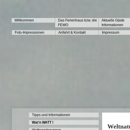
Willkommen
Das Ferienhaus bzw. die
Aktuelle Gäste
FEWO
Informationen
Foto-Impressionen
Anfahrt & Kontakt
Impressum
Tipps und Informationen
Wat'n WATT !
Weltna