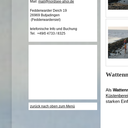
Mail:
mail@nordsee-ahoi.de
Fedderwarder Deich 19
26969 Butjadingen
(Fedderwardersiel)
telefonische Info und Buchung
Tel. +49/0 4733 / 8325
Wattenm
Als
Watten
Küstenbere
starken Ein
zurück nach oben zum Menü