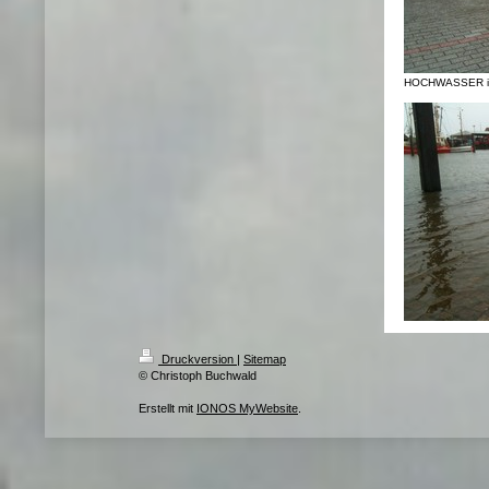
HOCHWASSER im 
Druckversion
|
Sitemap
© Christoph Buchwald
Erstellt mit
IONOS MyWebsite
.