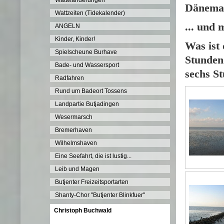
Wattwanderungen
Dänemar
Wattzeiten (Tidekalender)
... und
ANGELN
Kinder, Kinder!
Was ist
Spielscheune Burhave
Stunden
Bade- und Wassersport
sechs S
Radfahren
Rund um Badeort Tossens
Landpartie Butjadingen
Wesermarsch
Bremerhaven
Wilhelmshaven
Eine Seefahrt, die ist lustig...
Leib und Magen
Butjenter Freizeitsportarten
Shanty-Chor "Butjenter Blinkfuer"
Christoph Buchwald