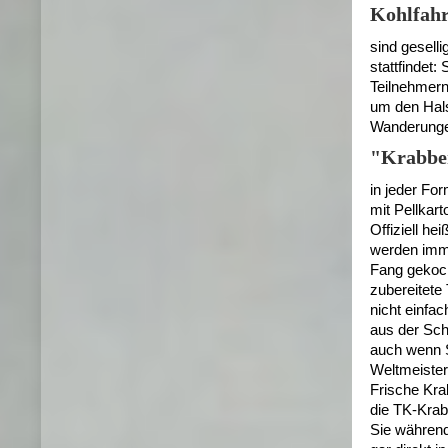
Kohlfahr
sind gesell
stattfindet:
Teilnehmern
um den Hals 
Wanderung
"Krabbe
in jeder For
mit Pellkart
Offiziell h
werden imm
Fang gekoch
zubereitete
nicht einfa
aus der Sch
auch wenn S
Weltmeister
Frische Kra
die TK-Kra
Sie während