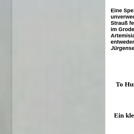
Eine Spez
unverwec
Strauß fe
im Grode
Artemisia
entweder
Jürgense
To Huu
Ein kl