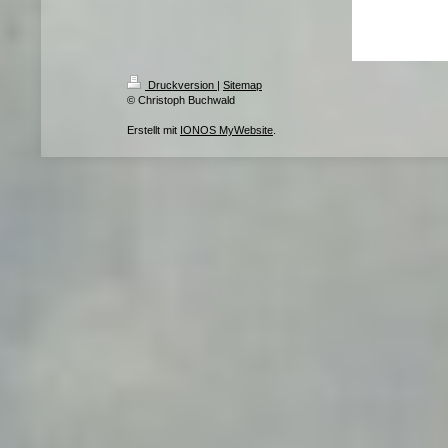
Druckversion
|
Sitemap
© Christoph Buchwald
Erstellt mit
IONOS MyWebsite
.