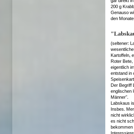
gar direkt i
200 g Krabb
Genauso wie
den Monaten
"Labska
(seltener: 
wesentliche
Kartoffeln,
Roter Bete,
eigentlich 
entstand in 
Speisenkart
Der Begriff
englischen 
Männer".
Labskaus is
Insbes. Men
nicht wirkl
es nicht sc
bekommen w
Interessier