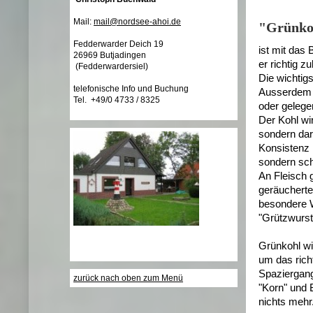
Mail:
mail@nordsee-ahoi.de
"Grünkoh
Fedderwarder Deich 19
ist mit das 
26969 Butjadingen
er richtig z
(Fedderwardersiel)
Die wichtig
telefonische Info und Buchung
Ausserdem s
Tel. +49/0 4733 / 8325
oder gelegen
Der Kohl wir
sondern dar
Konsistenz
sondern sch
An Fleisch 
geräucherte
besondere W
"Grützwurst"
Grünkohl wi
um das rich
Spaziergang
zurück nach oben zum Menü
"Korn" und 
nichts mehr.