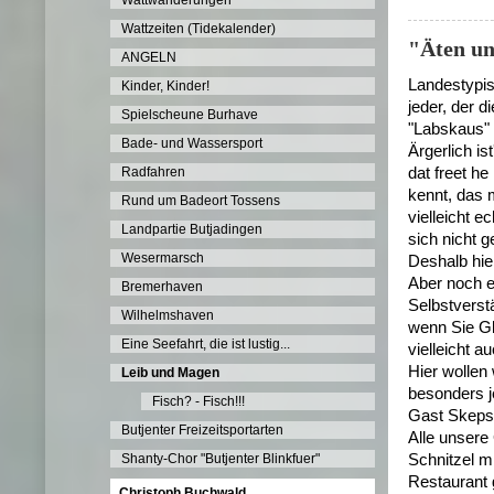
Wattwanderungen
Wattzeiten (Tidekalender)
"Äten un
ANGELN
Landestypis
Kinder, Kinder!
jeder, der 
Spielscheune Burhave
"Labskaus" 
Bade- und Wassersport
Ärgerlich i
Radfahren
dat freet h
kennt, das 
Rund um Badeort Tossens
vielleicht e
Landpartie Butjadingen
sich nicht g
Wesermarsch
Deshalb hie
Aber noch 
Bremerhaven
Selbstverst
Wilhelmshaven
wenn Sie Gl
Eine Seefahrt, die ist lustig...
vielleicht a
Hier wollen 
Leib und Magen
besonders j
Fisch? - Fisch!!!
Gast 
Butjenter Freizeitsportarten
Alle unsere
Shanty-Chor "Butjenter Blinkfuer"
Schnitzel m
Restaurant
Christoph Buchwald