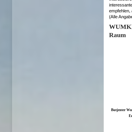
interessant
empfehlen, 
(Alle Angab
WUMKEN 
Raum
Butjenter Wu
Er