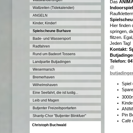
Wattwanderungen
Das
ANIMA
Indoorspiel
Wattzeiten (Tidekalender)
Raufklettern
ANGELN
Spielscheu
Kinder, Kinder!
Hier finden 
Spielscheune Burhave
springen, d
flitzen. Ega
Bade- und Wassersport
Jeden Tag!
Radfahren
Kontakt: S
Rund um Badeort Tossens
Butjading
Telefon: 0
Landpartie Butjadingen
‎@‎
Wesermarsch
butjadinge
Bremerhaven
Spiel
Wilhelmshaven
Spare
Eine Seefahrt, die ist lustig...
3000
Leib und Magen
Kinde
Butjenter Freizeitsportarten
ANIM
Pin B
Shanty-Chor "Butjenter Blinkfuer"
Café 
Christoph Buchwald