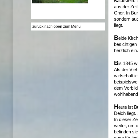
Backstein. D
aus der Zei
Chor. In Bur
sondern auc
liegt.
zurück nach oben zum Menü
B
eide Kirc
besichtigen
herzlich ein.
B
is 1845 w
Als der Vie
wirtschaftl
beispielswe
dem Vorbild
wohlhabende
H
eute ist 
Deich liegt.
In dieser Ze
weiter, um 
befinden si