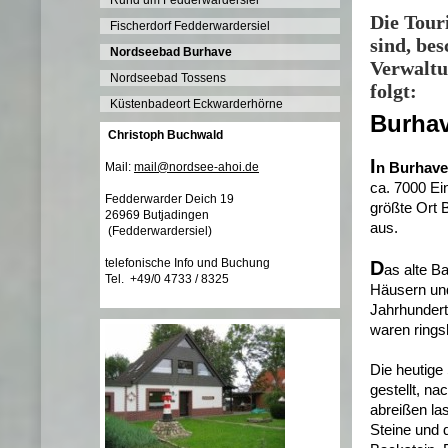
Rund um Fedderwardersiel
Die Tour
Fischerdorf Fedderwardersiel
sind, be
Nordseebad Burhave
Verwaltu
Nordseebad Tossens
folgt:
Küstenbadeort Eckwarderhörne
Burha
Christoph Buchwald
I
Mail:
mail@nordsee-ahoi.de
n Burhave
ca. 7000 Ei
Fedderwarder Deich 19
größte Ort 
26969 Butjadingen
aus.
(Fedderwardersiel)
telefonische Info und Buchung
D
as alte B
Tel. +49/0 4733 / 8325
Häusern und
Jahrhundert
waren ring
Die heutige 
gestellt, n
abreißen la
Steine und 