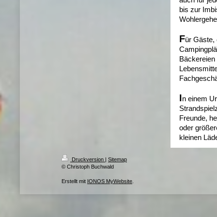
auch für je
bis zur Imbi
Wohlergehe
F
ür Gäste,
Campingplät
Bäckereien s
Lebensmitte
Fachgeschäf
I
n einem Ur
Strandspiel
Freunde, he
oder größer
kleinen Läde
Druckversion
|
Sitemap
© Christoph Buchwald
Erstellt mit
IONOS MyWebsite
.