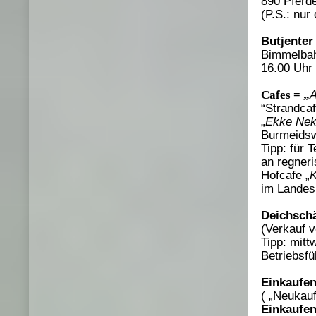
890 Pferd
(P.S.: nur 
Butjenter
Bimmelbah
16.00 Uhr 
Cafes = „
A
“Strandca
„
Ekke Ne
Burmeidsw
Tipp: für 
an regneri
Hofcafe „
K
im Landes
Deichschä
(Verkauf 
Tipp: mit
Betriebsfü
Einkaufen
( „Neukauf
Einkaufen