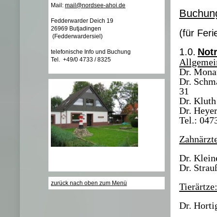
Mail:
mail@nordsee-ahoi.de
Buchun
Fedderwarder Deich 19
26969 Butjadingen
(für Fer
(Fedderwardersiel)
1.0.
Not
telefonische Info und Buchung
Tel. +49/0 4733 / 8325
Allgemei
Dr. Monat
Dr. Schma
31
Dr. Kluth
Dr. Heye
Tel.: 047
Zahnärzt
Dr. Klein
Dr. Strau
zurück nach oben zum Menü
Tierärtze
Dr. Horti