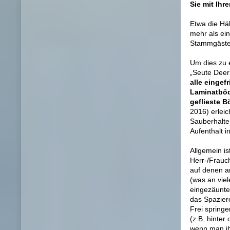
Sie mit Ihr
Etwa die Hä
mehr als ei
Stammgäste
Um dies zu 
„Seute Deer
alle eingefr
Laminatbö
geflieste 
2016) erleic
Sauberhalte
Aufenthalt i
Allgemein i
Herr-/Frauc
auf denen a
(was an viel
eingezäunte
das Spazier
Frei spring
(z.B. hinte
wenn man ihn