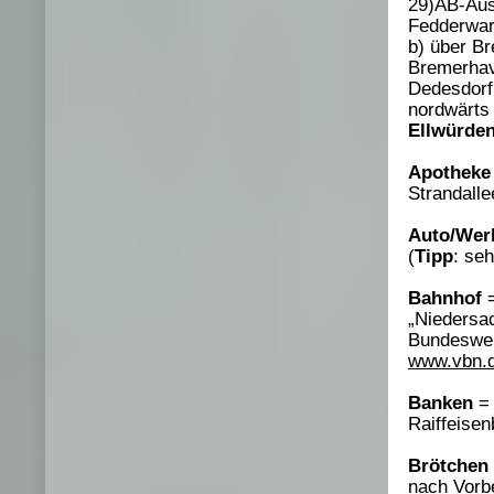
29)AB-Aus
Fedderwar
b) über B
Bremerha
Dedesdorf
nordwärts
Ellwürde
Apotheke
Strandalle
Auto/Werk
(
Tipp
: se
Bahnhof
=
„Niedersa
Bundesweit
www.vbn.
Banken
= 
Raiffeise
Brötchen
nach Vorbe