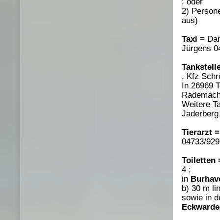
; oder
2) Person
aus)
Taxi =
Dan
Jürgens 0
Tankstell
, Kfz Schr
In 26969 T
Rademach
Weitere Ta
Jaderberg
Tierarzt =
04733/929
Toiletten 
4 ;
in
Burhav
b) 30 m li
sowie in 
Eckwarde