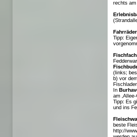
rechts am 
Erlebnis
(Strandall
Fahrräder
Tipp: Eig
vorgenom
Fischfach
Fedderward
Fischbud
(links; be
b) vor de
Fischlade
In
Burhav
am ‚Allee-
Tipp: Es 
und ins Fe
Fleischwa
beste Flei
http://www
werden au