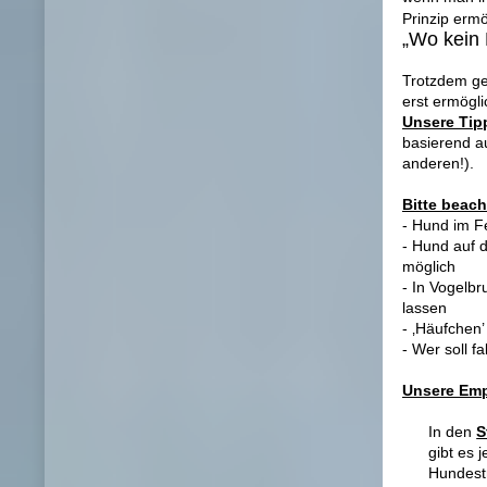
Prinzip ermö
„Wo kein K
Trotzdem ge
erst ermögli
Unsere Tip
basierend a
anderen!).
Bitte beac
- Hund im Fe
- Hund auf 
möglich
- In Vogelbr
lassen
- ‚Häufchen’
- Wer soll 
Unsere Emp
In den
S
gibt es 
Hundest