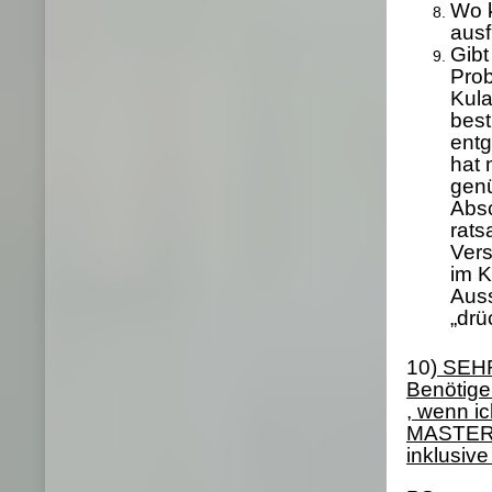
Wo k
ausf
Gibt
Prob
Kula
best
ent
hat 
genü
Absc
rats
Vers
im K
Aus
„drü
10
) SEH
Benötige
, wenn i
MASTERC
inklusiv