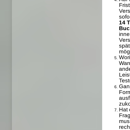
Fris
Vers
sofo
14 
Buc
inne
Ver
spät
mögl
Wori
Waru
ande
Leis
Test
Ganz
Form
ausf
zuk
Hat 
Frag
muss
rech