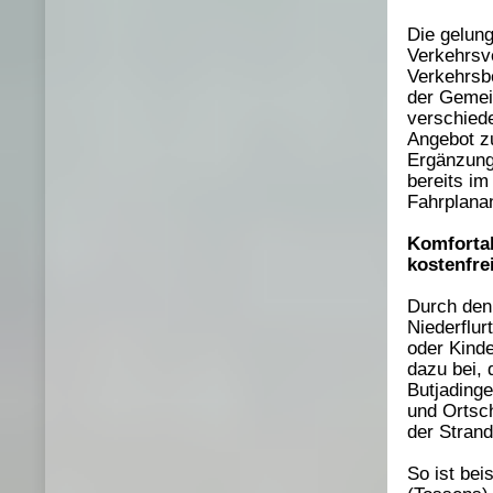
Die gelun
Verkehrsv
Verkehrsb
der Gemei
verschiede
Angebot z
Ergänzung 
bereits i
Fahrplana
Komfortab
kostenfre
Durch den 
Niederflur
oder Kinde
dazu bei, 
Butjadinge
und Ortsc
der Stran
So ist bei