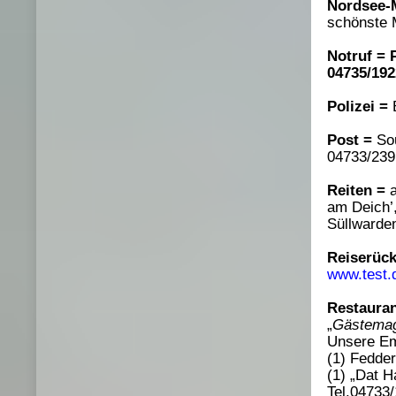
Nordsee-
schönste 
Notruf = 
04735/192
Polizei =
B
Post =
Sou
04733/239 
Reiten =
a
am Deich’,
Süllwarden
Reiserückt
www.test.d
Restaura
„
Gästemag
Unsere Em
(1) Fedder
(1) „Dat 
Tel.04733