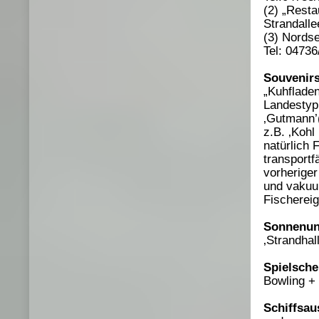
(2) „Resta
Strandalle
(3) Nordse
Tel: 04736
Souvenir
„Kuhflade
Landestyp
‚Gutmann’
z.B. ‚Kohl
natürlich 
transportf
vorheriger
und vakuu
Fischerei
Sonnenunt
‚Strandhal
Spielsch
Bowling + 
Schiffsau