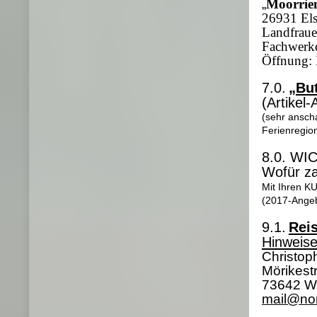
„
Moorrie
26931 Els
Landfraue
Fachwerkd
Öffnung: 
7.0.
„Bu
(Artikel
(sehr anscha
Ferienregio
8.0. WI
Wofür za
Mit Ihren 
(2017-Angeb
9.1.
Reis
Hinweise
Christop
Mörikestr
73642 W
mail@nor