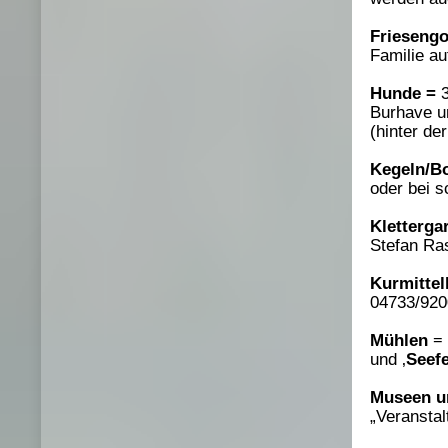
Friesengo
Familie a
Hunde =
3
Burhave un
(hinter de
Kegeln/B
oder bei s
Kletterga
Stefan Ra
Kurmittel
04733/920
Mühlen
= 
und ‚
Seef
Museen u
„Veranstal