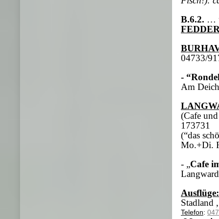
Fisch!): c
B.6.2.
… 
FEDDE
BURHA
04733/91
- “Rondel
Am Deich
LANGW
(Cafe und
173731
(“das sch
Mo.+Di. R
- „
Cafe i
Langwarde
Ausflüge:
Stadland ,
Telefon
:
047