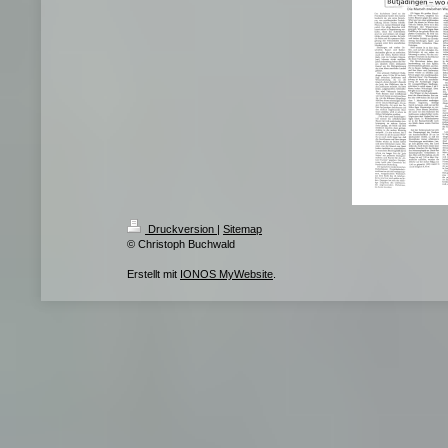
Druckversion
|
Sitemap
© Christoph Buchwald
Erstellt mit
IONOS MyWebsite
.