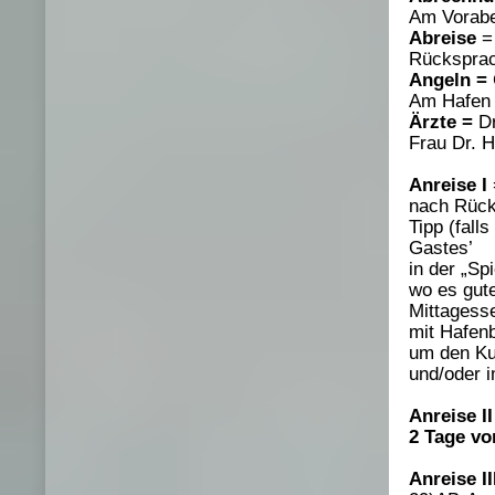
Am Vorabe
Abreise
= 
Rücksprac
Angeln =
Am Hafen 
Ärzte =
Dr
Frau Dr. 
Anreise I
nach Rücks
Tipp (fall
Gastes’
in der „Sp
wo es gute
Mittagess
mit Hafen
um den Ku
und/oder i
Anreise II
2 Tage vo
Anreise II