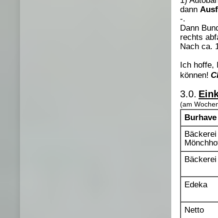
1) Autoba
dann
Ausf
-.
Dann Bund
rechts ab
Nach ca. 
Ich hoffe,
können!
C
3.0.
Ein
(am Wochen
Burhave
Bäckerei
Mönchho
Bäckerei
Edeka
Netto