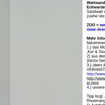
Wattwand
Eckwarde
Sandwatt 
(siehe Ver
ZOO =
ww
meer-bre
Mehr Inf
bekommen 
1.) das Mo
‚Kur & Tou
2) aus de
(letzte Se
3.) übers
VERANST
http://www
http://www
er.html
4.)
unsere
Tipp bzgl.
Routenang