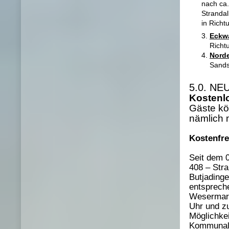
nach ca.
Strand
in Richt
Eckw
Richt
Nord
Sands
5.0. NEU
Kostenl
Gäste k
nämlich 
Kostenfre
Seit dem 0
408 – Stra
Butjadinge
entspreche
Wesermars
Uhr und z
Möglichke
Kommunal