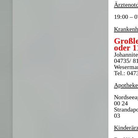
Ärztenotd
19:00 – 
Krankenh
Großle
oder 1
Johannite
04735/ 81
Wesermar
Tel.: 047
Apotheke
Nordseeap
00 24
Strandapo
03
Kinderär