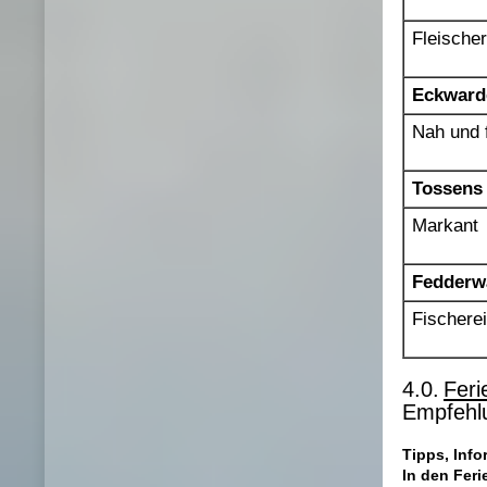
Fleische
Eckward
Nah und 
Tossens
Markant
Fedderwa
Fischere
4.0.
Feri
Empfehlu
Tipps, Info
In den Fer