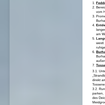
Fedde
Berei
vom H
Prome
Bur
Entd
lange
am Wa
Lang
westl
ruhi
Burh
Burha
außen
Toss
3.1. U
„Strandb
direkt
Tossene
3.2. Ru
parken
des Deic
Meidgro