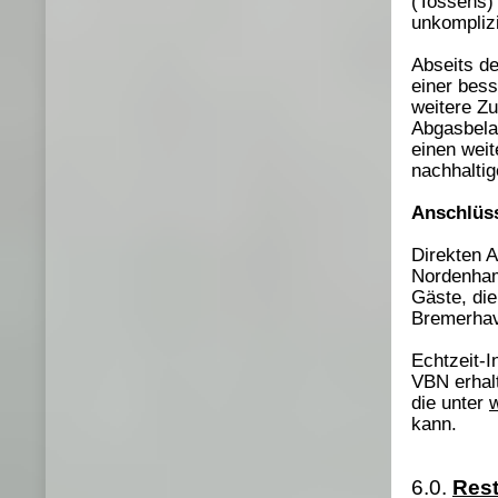
(Tossens)
unkomplizi
Abseits de
einer bes
weitere Z
Abgasbela
einen wei
nachhaltig
Anschlüs
Direkten A
Nordenham
Gäste, die
Bremerhav
Echtzeit-I
VBN erhal
die unter
kann.
6.0.
Rest