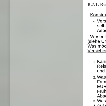
B.7.1.
Rei
-
Konstru
Vers
selb
Aspe
- Wesent
(siehe U
Was möcht
Versiche
Kann
Reis
und 
Was 
Fami
EUR 
Früh
Absc
Was 
Auf 