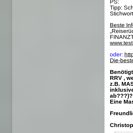
PS:
Tipp: Sc
Stichwort
Beste In
„Reiserü
FINANZTE
www.test.
oder:
htt
Die-best
Benötig
RRV , w
z.B. MA
inklusiv
ab???)?
Eine Mas
Freundl
Christo