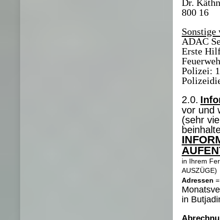
Dr. Käthn
800 16
Sonstige
ADAC Ser
Erste Hil
Feuerweh
Polizei: 
Polizeidi
2.0.
Inf
vor und 
(sehr vi
beinhalt
INFOR
AUFEN
in Ihrem Fe
AUSZÜGE)
Adressen
=
Monatsve
in Butja
Abrechnu