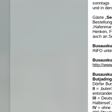
sonntags
und in de
Gäste „
Se
Bestellung
‚Hafenmar
Henken, Fe
auch an So
Busauskun
INFO unte
Busauskun
http://www
Busauskunf
Butjading
Dörfer Bu
II
= ‚buten
entstanden
III
= Deutsc
Halbinsel‘,
IV
= ohne ‚