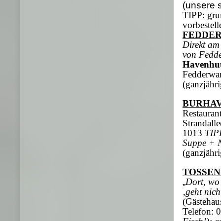
(unsere 
TIPP: grun
vorbestell
FEDDE
Direkt am
von Fedde
Havenhu
Fedderwar
(ganzjähr
BURHA
Restaurant
Strandall
1013
TIPP
Suppe + N
(ganzjähr
TOSSEN
„
Dort, wo
‚geht nicht
(Gästehau
Telefon: 